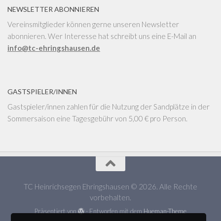
NEWSLETTER ABONNIEREN
Vereinsmitglieder können gerne unseren Newsletter
abonnieren. Wer Interesse hat schreibt uns eine E-Mail an
info@tc-ehringshausen.de
GASTSPIELER/INNEN
Gastspieler/innen zahlen für die Nutzung der Sandplätze in der
Sommersaison eine Tagesgebühr von 5,00 € pro Person.
TC Heinrichsegen Ehringshausen © 2026. Alle Rechte
vorbehalten.
Präsentiert von
- Entworfen mit dem
Hueman-Theme