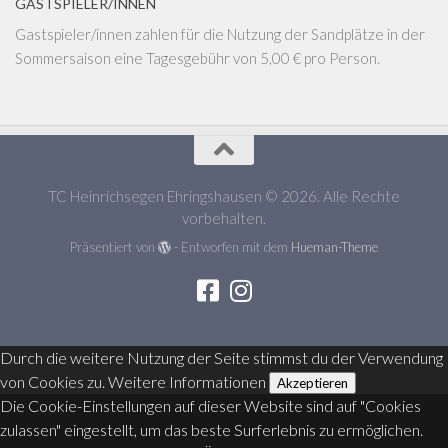
GASTSPIELER/INNEN
Gastspieler/innen zahlen für die Nutzung der Sandplätze in der
Sommersaison eine Tagesgebühr von 5,00 € pro Person.
TC Heinrichsegen Ehringshausen © 2026. Alle Rechte
vorbehalten.
Präsentiert von
- Entworfen mit dem
Hueman-Theme
Durch die weitere Nutzung der Seite stimmst du der Verwendung
von Cookies zu.
Weitere Informationen
Akzeptieren
Die Cookie-Einstellungen auf dieser Website sind auf "Cookies
zulassen" eingestellt, um das beste Surferlebnis zu ermöglichen.