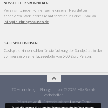
NEWSLETTER ABONNIEREN
Vereinsmitglieder können gerne unseren Newsletter
abonnieren. Wer Interesse hat schreibt uns eine E-Mail an
info@tc-ehringshausen.de
GASTSPIELER/INNEN
Gastspieler/innen zahlen für die Nutzung der Sandplätze in der
Sommersaison eine Tagesgebühr von 5,00 € pro Person.
TC Heinrichsegen Ehringshausen © 2026. Alle Rechte
vorbehalten.
Präsentiert von
- Entworfen mit dem
Hueman-Theme
Durch die weitere Nutzung der Seite stimmst du der Verwendung