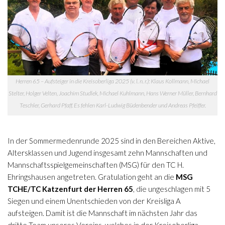
Herren 65 – Aufsteiger in die Kreisoberliga 2025 (v. l. n. r.): Klaus Kollmann, Michael
Stelter, Holger Velten, Joachim Studlek, Michael Kuhlmann, Hans Werner Müller, Bernhard
Teschler, Gerhard Pfaff. Es fehlen Karl-Ludwig Büdenbender und Andreas Pfeiffer.
In der Sommermedenrunde 2025 sind in den Bereichen Aktive,
Altersklassen und Jugend insgesamt zehn Mannschaften und
Mannschaftsspielgemeinschaften (MSG) für den TC H.
Ehringshausen angetreten. Gratulation geht an die
MSG
TCHE/TC Katzenfurt der Herren 65
, die ungeschlagen mit 5
Siegen und einem Unentschieden von der Kreisliga A
aufsteigen. Damit ist die Mannschaft im nächsten Jahr das
dritte Team unseres Vereins, welches in der Kreisoberliga