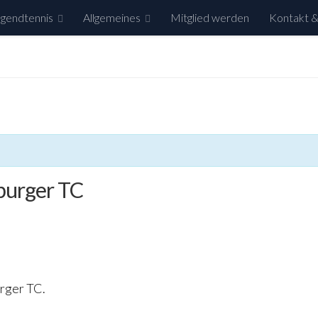
gendtennis
Allgemeines
Mitglied werden
Kontakt &
burger TC
rger TC.