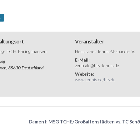
L
altungsort
Veranstalter
age TC H. Ehringshausen
Hessischer Tennis-Verband e. V.
E-Mail:
weg
zentrale@htv-tennis.de
usen
,
35630
Deutschland
Website:
www.tennis.de/htv.de
Damen I: MSG TCHE/Großaltenstädten vs. TC Sch