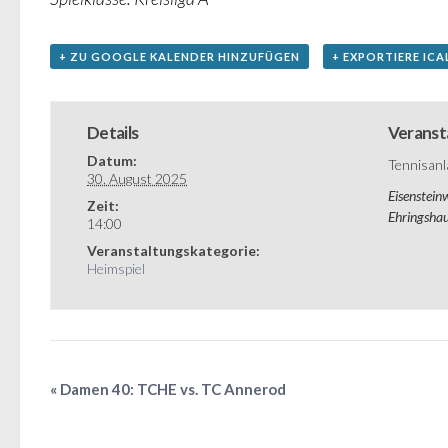
+ ZU GOOGLE KALENDER HINZUFÜGEN
+ EXPORTIERE ICA
Details
Veranst
Datum:
Tennisanl
30. August 2025
Eisenstein
Zeit:
Ehringsha
14:00
Veranstaltungskategorie:
Heimspiel
«
Damen 40: TCHE vs. TC Annerod