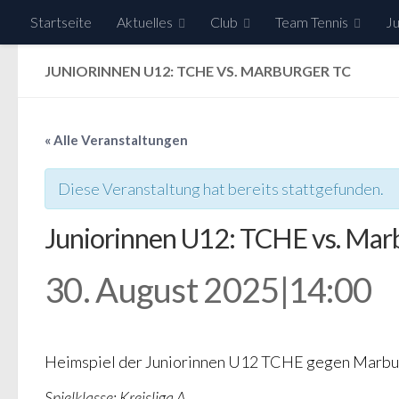
Startseite
Aktuelles
Club
Team Tennis
Ju
Zum Inhalt springen
JUNIORINNEN U12: TCHE VS. MARBURGER TC
« Alle Veranstaltungen
Diese Veranstaltung hat bereits stattgefunden.
Juniorinnen U12: TCHE vs. Mar
30. August 2025|14:00
Heimspiel der Juniorinnen U12 TCHE gegen Marbu
Spielklasse: Kreisliga A