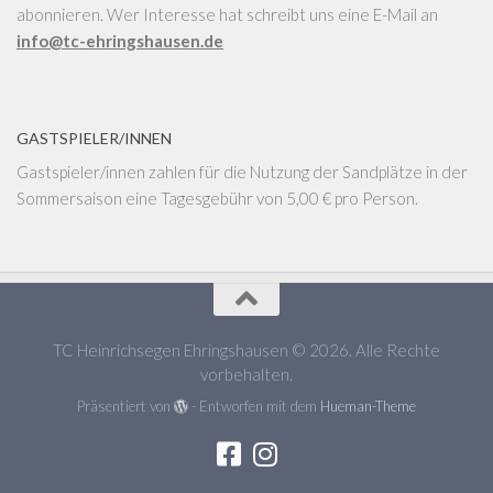
abonnieren. Wer Interesse hat schreibt uns eine E-Mail an
info@tc-ehringshausen.de
GASTSPIELER/INNEN
Gastspieler/innen zahlen für die Nutzung der Sandplätze in der
Sommersaison eine Tagesgebühr von 5,00 € pro Person.
TC Heinrichsegen Ehringshausen © 2026. Alle Rechte
vorbehalten.
Präsentiert von
- Entworfen mit dem
Hueman-Theme