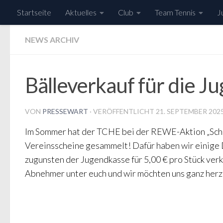
Startseite
Aktuelles
Club
Team Tennis
J
Zum Inhalt springen
NEWS ARCHIV
Bälleverkauf für die J
VON
PRESSEWART
· VERÖFFENTLICHT
21. SEPTEMBER 202
Im Sommer hat der TCHE bei der REWE-Aktion „Schei
Vereinsscheine gesammelt! Dafür haben wir einige 
zugunsten der Jugendkasse für 5,00 € pro Stück verk
Abnehmer unter euch und wir möchten uns ganz herzl