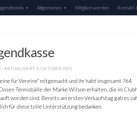
ugendtennis
Allgemeines
Mitglied werden
Kontakt 
ugendkasse
5
· AKTUALISIERT
3. OKTOBER 2025
ne für Vereine“ mitgemacht und ihr habt insgesamt 764
Dosen Tennisbälle der Marke Wilson erhalten, die im Club
auft worden sind. Bereits am ersten Verkaufstag gab es za
ich für diese tolle Unterstützung bedanken.