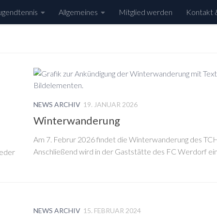
ugendtennis
Allgemeines
Mitglied werden
Kontakt 
NEWS ARCHIV
19. JANUAR 2026
Winterwanderung
Am 7. Februr 2026 findet die Winterwanderung des TCH
Anschließend wird in der Gaststätte des FC Werdorf ei
ieder
NEWS ARCHIV
15. FEBRUAR 2024