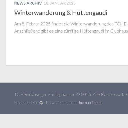
NEWS ARCHIV
18. JANUAR 2025
Winterwanderung & Hüttengaudi
Am 8. Februr 2025 findet die Winterwanderung des TCHE s
Anschließend gibt es eine zünftige Hüttengaudi im Clubhaus
TC Heinrichsegen Ehringshausen © 2026. Alle Rechte vorbeh
Präsentiert von
- Entworfen mit dem
Hueman-Theme