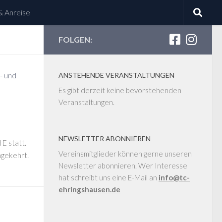
& Anreise
FOLGEN:
ANSTEHENDE VERANSTALTUNGEN
Es gibt derzeit keine bevorstehenden
Veranstaltungen.
NEWSLETTER ABONNIEREN
E statt.
Vereinsmitglieder können gerne unseren
ngekehrt.
Newsletter abonnieren. Wer Interesse
hat schreibt uns eine E-Mail an
info@tc-
ehringshausen.de