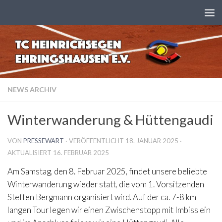
Zum Inhalt springen
NEWS ARCHIV
Winterwanderung & Hüttengaudi
VON
PRESSEWART
· VERÖFFENTLICHT
18. JANUAR 2025
·
AKTUALISIERT
16. FEBRUAR 2025
Am Samstag, den 8. Februar 2025, findet unsere beliebte
Winterwanderung wieder statt, die vom 1. Vorsitzenden
Steffen Bergmann organisiert wird. Auf der ca. 7-8 km
langen Tour legen wir einen Zwischenstopp mit Imbiss ein