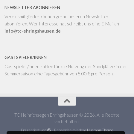
NEWSLETTER ABONNIEREN
Vereinsmitglieder können gerne unseren Newsletter
abonnieren. Wer Interesse hat schreibt uns eine E-Mail an
info@tc-ehringshausen.de
GASTSPIELER/INNEN
Gastspieler/innen zahlen für die Nutzung der Sandplätze in der
Sommersaison eine Tagesgebühr von 5,00 € pro Person.
TC Heinrichsegen Ehringshausen © 2026. Alle Rechte
vorbehalten.
Präsentiert von
- Entworfen mit dem
Hueman-Theme