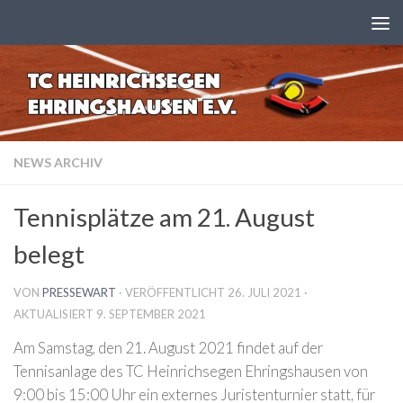
Zum Inhalt springen
NEWS ARCHIV
Tennisplätze am 21. August
belegt
VON
PRESSEWART
· VERÖFFENTLICHT
26. JULI 2021
·
AKTUALISIERT
9. SEPTEMBER 2021
Am Samstag, den 21. August 2021 findet auf der
Tennisanlage des TC Heinrichsegen Ehringshausen von
9:00 bis 15:00 Uhr ein externes Juristenturnier statt, für