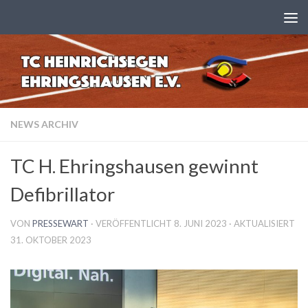
Zum Inhalt springen
NEWS ARCHIV
TC H. Ehringshausen gewinnt
Defibrillator
VON
PRESSEWART
· VERÖFFENTLICHT
8. JUNI 2023
· AKTUALISIERT
31. OKTOBER 2023