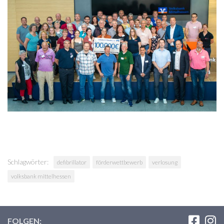
Schlagwörter:
defibrillator
förderwettbewerb
verlosung
volksbank mittelhessen
FOLGEN: