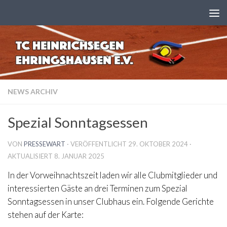
Zum Inhalt springen
NEWS ARCHIV
Spezial Sonntagsessen
VON
PRESSEWART
· VERÖFFENTLICHT
29. OKTOBER 2024
·
AKTUALISIERT
8. JANUAR 2025
In der Vorweihnachtszeit laden wir alle Clubmitglieder und
interessierten Gäste an drei Terminen zum Spezial
Sonntagsessen in unser Clubhaus ein. Folgende Gerichte
stehen auf der Karte: