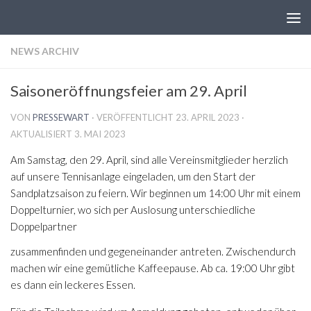
Zum Inhalt springen
NEWS ARCHIV
Saisoneröffnungsfeier am 29. April
VON
PRESSEWART
· VERÖFFENTLICHT
23. APRIL 2023
·
AKTUALISIERT
3. MAI 2023
Am Samstag, den 29. April, sind alle Vereinsmitglieder herzlich
auf unsere Tennisanlage eingeladen, um den Start der
Sandplatzsaison zu feiern. Wir beginnen um 14:00 Uhr mit einem
Doppelturnier, wo
sich per Auslosung unterschiedliche
Doppelpartner
zusammenfinden und gegeneinander antreten. Zwischendurch
machen wir eine gemütliche Kaffeepause. Ab ca. 19:00 Uhr gibt
es dann ein leckeres Essen.