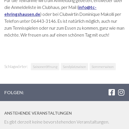
Für die Teilnahme wird um Anmeldung gebeten, entweder über
die Anmeldeliste im Clubhaus, per Mail (
info@tc-
ehringshausen.de
) oder bei Clubwirtin Dominique Makolli per
Telefon unter 06443-3146. Es ist natürlich möglich, auch nur
zum Tennisspielen oder nur zum Essen zu kommen, ganz wie man
möchte. Wir freuen uns auf einen schönen Tag mit euch!
Schlagwörter:
Saisoneröffnung
Sandplatzsaison
Sommersaison
FOLGEN:
ANSTEHENDE VERANSTALTUNGEN
Es gibt derzeit keine bevorstehenden Veranstaltungen.