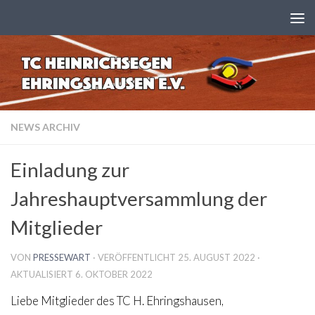
Zum Inhalt springen
NEWS ARCHIV
Einladung zur
Jahreshauptversammlung der
Mitglieder
VON
PRESSEWART
· VERÖFFENTLICHT
25. AUGUST 2022
·
AKTUALISIERT
6. OKTOBER 2022
Liebe Mitglieder des TC H. Ehringshausen,