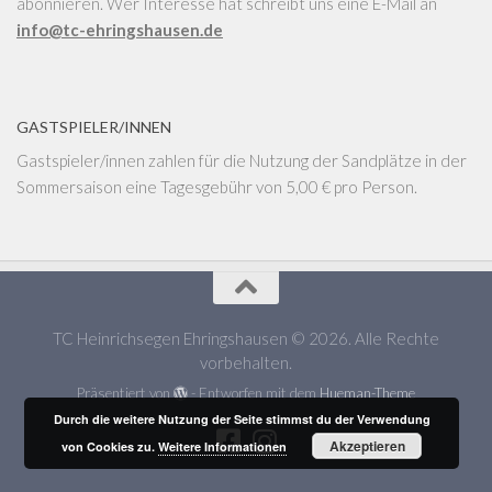
abonnieren. Wer Interesse hat schreibt uns eine E-Mail an
info@tc-ehringshausen.de
GASTSPIELER/INNEN
Gastspieler/innen zahlen für die Nutzung der Sandplätze in der
Sommersaison eine Tagesgebühr von 5,00 € pro Person.
TC Heinrichsegen Ehringshausen © 2026. Alle Rechte
vorbehalten.
Präsentiert von
- Entworfen mit dem
Hueman-Theme
Durch die weitere Nutzung der Seite stimmst du der Verwendung
Akzeptieren
von Cookies zu.
Weitere Informationen