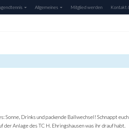
ugendtennis
Allgemeines
Mitglied werden
Kontakt 
es: Sonne, Drinks und packende Ballwechsel! Schnappt euch
f der Anlage des TC H. Ehringshausen was ihr drauf habt.