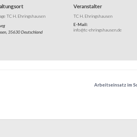
altungsort
Veranstalter
age TC H. Ehringshausen
TC H. Ehringshausen
E-Mail:
weg
info@tc-ehringshausen.de
usen
,
35630
Deutschland
Arbeitseinsatz im 