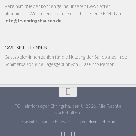
Vereinsmitglieder können gerne unseren Newsletter
abonnieren. Wer Interesse hat schreibt uns eine E-Mail an
info@tc-ehringshausen.de
GASTSPIELER/INNEN
Gastspieler/innen zahlen für die Nutzung der Sandplätze in der
Sommersaison eine Tagesgebühr von 5,00 € pro Person.
TC Heinrichsegen Ehringshausen © 2026. Alle Rechte
vorbehalten.
Präsentiert von
- Entworfen mit dem
Hueman-Theme