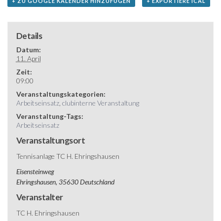
+ ZU GOOGLE KALENDER HINZUFÜGEN
+ EXPORTIERE ICAL
Details
Datum:
11. April
Zeit:
09:00
Veranstaltungskategorien:
Arbeitseinsatz
,
clubinterne Veranstaltung
Veranstaltung-Tags:
Arbeitseinsatz
Veranstaltungsort
Tennisanlage TC H. Ehringshausen
Eisensteinweg
Ehringshausen
,
35630
Deutschland
Veranstalter
TC H. Ehringshausen